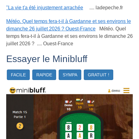
"La vie t'a été injustement arrachée
.... ladepeche.fr
Météo. Quel temps fera-t-il à Gardanne et ses environs le
dimanche 26 juillet 2026 ? Ouest-France
Météo. Quel
temps fera-t-il à Gardanne et ses environs le dimanche 26
juillet 2026 ? .... Ouest-France
Essayer le Minibluff
FACILE
RAPIDE
SYMPA
GRATUIT !