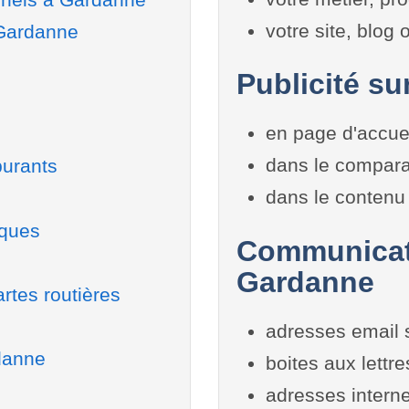
votre site, blog
 Gardanne
Publicité su
en page d'accue
dans le compara
burants
dans le contenu 
iques
Communicati
Gardanne
rtes routières
adresses email 
danne
boites aux lettr
adresses interne