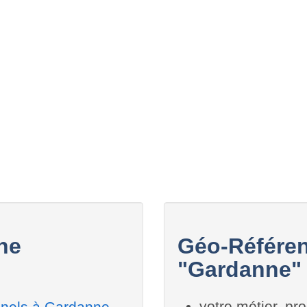
ne
Géo-Référen
"Gardanne" 
votre métier, pro
nnels à Gardanne