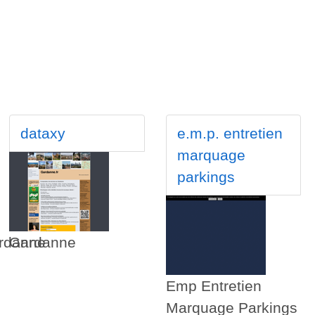
dataxy
e.m.p. entretien
marquage
parkings
ardanne
Gardanne
Emp Entretien
Marquage Parkings