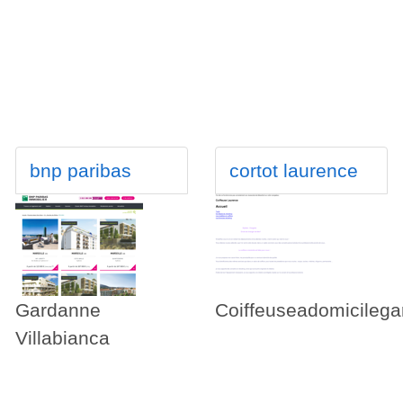
bnp paribas
cortot laurence
Gardanne
Coiffeuseadomicileg
Villabianca